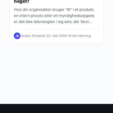
noget?
Hvis din organisation bruger “AI” i et produkt,
en intern proces eller en myndighedsopgave,
er det ikke teknologien i sig selv, der først
rammer…
Jesper Elmquist
·
20. mar 2026
·
10 min læsning
JE