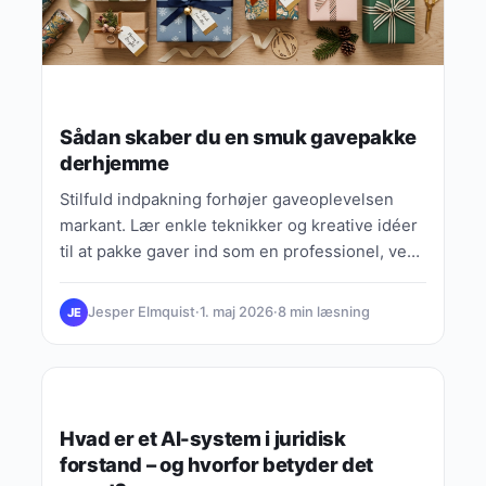
Sådan skaber du en smuk gavepakke
derhjemme
Stilfuld indpakning forhøjer gaveoplevelsen
markant. Lær enkle teknikker og kreative idéer
til at pakke gaver ind som en professionel, ved
hjælp af almindelige materialer.
Jesper Elmquist
·
1. maj 2026
·
8 min læsning
JE
GAVEPAKKE OG PRÆSENTATION
Hvad er et AI-system i juridisk
forstand – og hvorfor betyder det